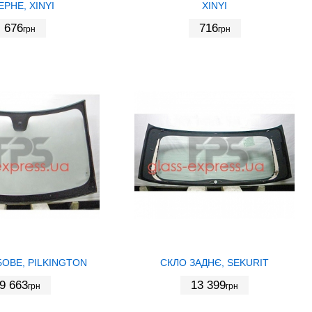
ЕРНЕ, XINYI
XINYI
676
716
грн
грн
ОВЕ, PILKINGTON
СКЛО ЗАДНЄ, SEKURIT
9 663
13 399
грн
грн