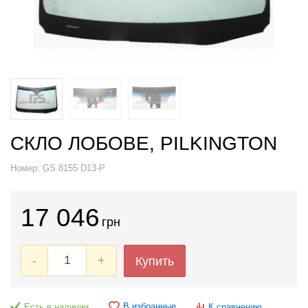
СКЛО ЛОБОВЕ, PILKINGTON
Номер:
GS 8155 D13-P
17 046
грн
-
+
Купить
В избранные
Есть в наличии
К сравнению