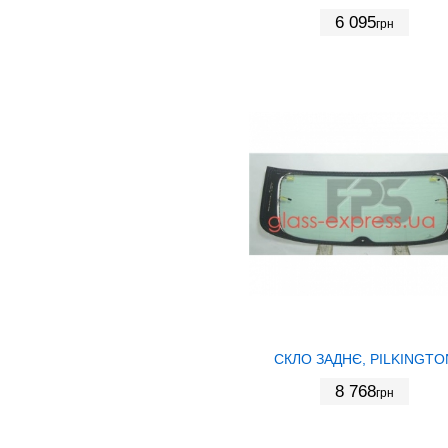
6 095
грн
СКЛО ЗАДНЄ, PILKINGTO
8 768
грн