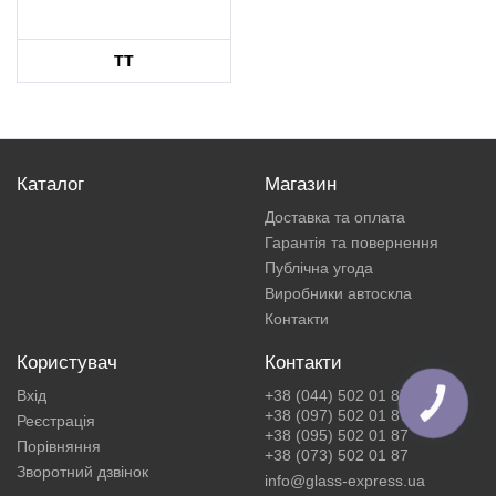
TT
Каталог
Магазин
Доставка та оплата
Гарантія та повернення
Публічна угода
Виробники автоскла
Контакти
Користувач
Контакти
Вхід
+38 (044) 502 01 87
КНОПКА
ЗВ'ЯЗКУ
+38 (097) 502 01 87
Реєстрація
+38 (095) 502 01 87
Порівняння
+38 (073) 502 01 87
Зворотний дзвінок
info@glass-express.ua