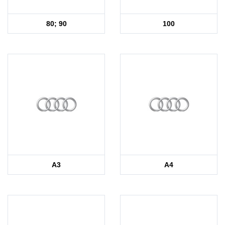
80; 90
100
A3
A4