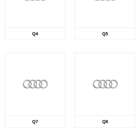
Q4
Q5
Q7
Q8