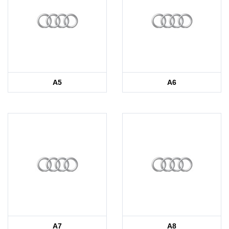
A5
A6
A7
A8