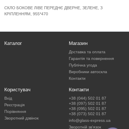
СКЛО БОКОВЕ ЛІВЕ ПЕРЕДНЄ ДВЕРНЕ, ЗЕЛЕНЕ, З
КРІПЛЕННЯМ, 955*470
Каталог
Магазин
Доставка та оплата
Гарантія та повернення
Публічна угода
Виробники автоскла
Контакти
Користувач
Контакти
Вхід
+38 (044) 502 01 87
+38 (097) 502 01 87
Реєстрація
+38 (095) 502 01 87
Порівняння
+38 (073) 502 01 87
Зворотний дзвінок
info@glass-express.ua
Зворотній зв'язок