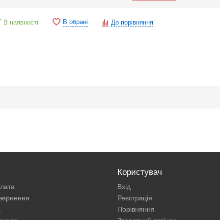
В обрані
В наявності
До порівняння
Користувач
плата
Вхід
овернення
Реєстрація
а
Порівняння