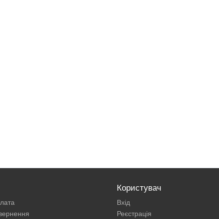
Користувач
плата
Вхід
овернення
Реєстрація