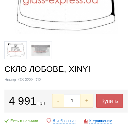
СКЛО ЛОБОВЕ, XINYI
Номер:
GS 3238 D13
4 991
-
+
Купить
грн
В избранные
Есть в наличии
К сравнению