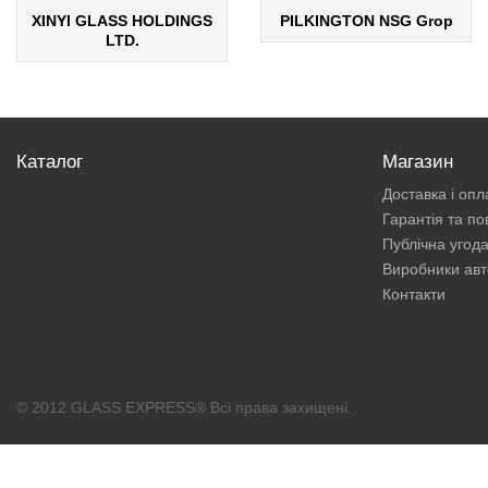
XINYI GLASS HOLDINGS
PILKINGTON NSG Grop
LTD.
Каталог
Магазин
Доставка і опл
Гарантія та п
Публічна угод
Виробники авт
Контакти
© 2012 GLASS EXPRESS® Всі права захищені.