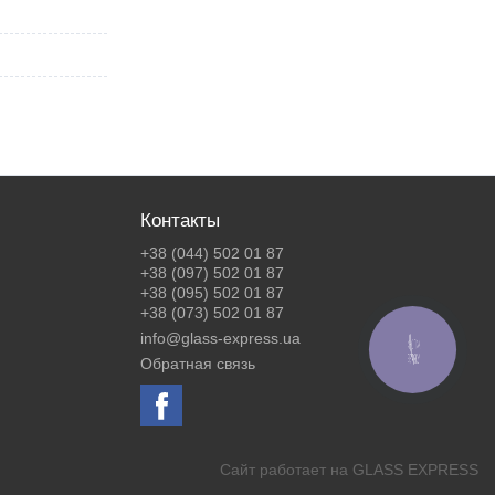
Контакты
+38 (044) 502 01 87
+38 (097) 502 01 87
+38 (095) 502 01 87
+38 (073) 502 01 87
info@glass-express.ua
КНОПКА
ЗВ'ЯЗКУ
Обратная связь
Сайт работает на
GLASS EXPRESS