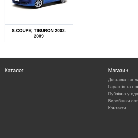
S-COUPE; TIBURON 2002-
2009
Каталог
Магазин
Доставка і опл
Гарантія та п
Публічна угод
Виробники авт
Контакти