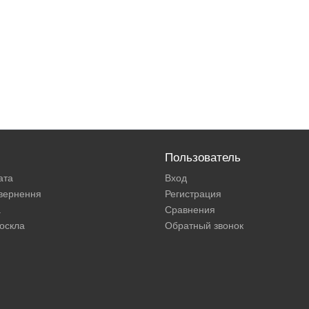
Пользователь
ата
Вход
овернення
Регистрация
а
Сравнения
оскла
Обратный звонок