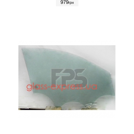
979
грн