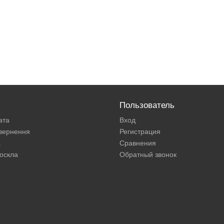
Пользователь
ата
Вход
овернення
Регистрация
а
Сравнения
оскла
Обратный звонок