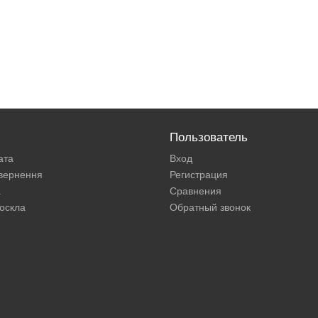
Пользователь
ата
Вход
овернення
Регистрация
а
Сравнения
оскла
Обратный звонок